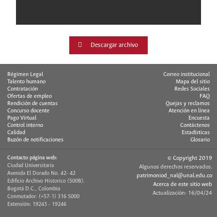
Descargar archivo
Régimen Legal
Correo institucional
Talento humano
Mapa del sitio
Contratación
Redes Sociales
Ofertas de empleo
FAQ
Rendición de cuentas
Quejas y reclamos
Concurso docente
Atención en línea
Pago Virtual
Encuesta
Control interno
Contáctenos
Calidad
Estadísticas
Buzón de notificaciones
Glosario
Contacto página web:
© Copyright 2019
Ciudad Universitaria
Algunos derechos reservados.
Avenida El Dorado No. 42- 42
patrimoniod_nal@unal.edu.co
Edificio Archivo Historico (500B).
Acerca de este sitio web
Bogotá D.C., Colombia
Actualización: 16/04/24
Conmutador: (+57-1) 316 5000
Extensión: 19243 - 19246