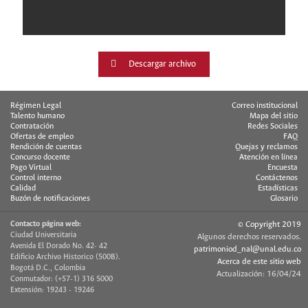
Descargar archivo
Régimen Legal
Correo institucional
Talento humano
Mapa del sitio
Contratación
Redes Sociales
Ofertas de empleo
FAQ
Rendición de cuentas
Quejas y reclamos
Concurso docente
Atención en línea
Pago Virtual
Encuesta
Control interno
Contáctenos
Calidad
Estadísticas
Buzón de notificaciones
Glosario
Contacto página web:
© Copyright 2019
Ciudad Universitaria
Algunos derechos reservados.
Avenida El Dorado No. 42- 42
patrimoniod_nal@unal.edu.co
Edificio Archivo Historico (500B).
Acerca de este sitio web
Bogotá D.C., Colombia
Actualización: 16/04/24
Conmutador: (+57-1) 316 5000
Extensión: 19243 - 19246