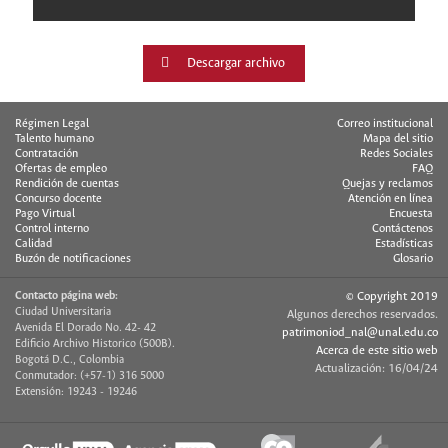
Descargar archivo
Régimen Legal
Correo institucional
Talento humano
Mapa del sitio
Contratación
Redes Sociales
Ofertas de empleo
FAQ
Rendición de cuentas
Quejas y reclamos
Concurso docente
Atención en línea
Pago Virtual
Encuesta
Control interno
Contáctenos
Calidad
Estadísticas
Buzón de notificaciones
Glosario
Contacto página web:
© Copyright 2019
Ciudad Universitaria
Algunos derechos reservados.
Avenida El Dorado No. 42- 42
patrimoniod_nal@unal.edu.co
Edificio Archivo Historico (500B).
Acerca de este sitio web
Bogotá D.C., Colombia
Actualización: 16/04/24
Conmutador: (+57-1) 316 5000
Extensión: 19243 - 19246