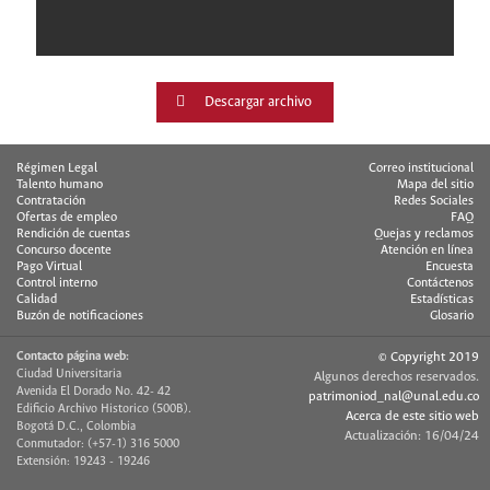
Descargar archivo
Régimen Legal
Correo institucional
Talento humano
Mapa del sitio
Contratación
Redes Sociales
Ofertas de empleo
FAQ
Rendición de cuentas
Quejas y reclamos
Concurso docente
Atención en línea
Pago Virtual
Encuesta
Control interno
Contáctenos
Calidad
Estadísticas
Buzón de notificaciones
Glosario
Contacto página web:
© Copyright 2019
Ciudad Universitaria
Algunos derechos reservados.
Avenida El Dorado No. 42- 42
patrimoniod_nal@unal.edu.co
Edificio Archivo Historico (500B).
Acerca de este sitio web
Bogotá D.C., Colombia
Actualización: 16/04/24
Conmutador: (+57-1) 316 5000
Extensión: 19243 - 19246