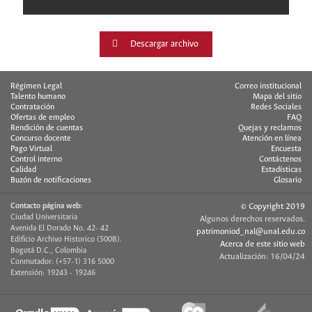
Descargar archivo
Régimen Legal
Correo institucional
Talento humano
Mapa del sitio
Contratación
Redes Sociales
Ofertas de empleo
FAQ
Rendición de cuentas
Quejas y reclamos
Concurso docente
Atención en línea
Pago Virtual
Encuesta
Control interno
Contáctenos
Calidad
Estadísticas
Buzón de notificaciones
Glosario
Contacto página web:
© Copyright 2019
Ciudad Universitaria
Algunos derechos reservados.
Avenida El Dorado No. 42- 42
patrimoniod_nal@unal.edu.co
Edificio Archivo Historico (500B).
Acerca de este sitio web
Bogotá D.C., Colombia
Actualización: 16/04/24
Conmutador: (+57-1) 316 5000
Extensión: 19243 - 19246