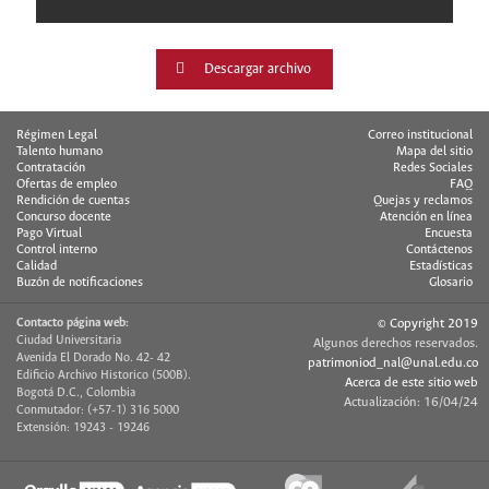
Descargar archivo
Régimen Legal
Correo institucional
Talento humano
Mapa del sitio
Contratación
Redes Sociales
Ofertas de empleo
FAQ
Rendición de cuentas
Quejas y reclamos
Concurso docente
Atención en línea
Pago Virtual
Encuesta
Control interno
Contáctenos
Calidad
Estadísticas
Buzón de notificaciones
Glosario
Contacto página web:
© Copyright 2019
Ciudad Universitaria
Algunos derechos reservados.
Avenida El Dorado No. 42- 42
patrimoniod_nal@unal.edu.co
Edificio Archivo Historico (500B).
Acerca de este sitio web
Bogotá D.C., Colombia
Actualización: 16/04/24
Conmutador: (+57-1) 316 5000
Extensión: 19243 - 19246