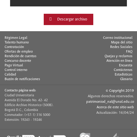
Descargar archivo
Régimen Legal
Correo institucional
Talento humano
Mapa del sitio
Contratación
Redes Sociales
Ofertas de empleo
FAQ
Rendición de cuentas
Quejas y reclamos
Concurso docente
Atención en línea
Pago Virtual
Encuesta
Control interno
Contáctenos
Calidad
Estadísticas
Buzón de notificaciones
Glosario
Contacto página web:
© Copyright 2019
Ciudad Universitaria
Algunos derechos reservados.
Avenida El Dorado No. 42- 42
patrimoniod_nal@unal.edu.co
Edificio Archivo Historico (500B).
Acerca de este sitio web
Bogotá D.C., Colombia
Actualización: 16/04/24
Conmutador: (+57-1) 316 5000
Extensión: 19243 - 19246