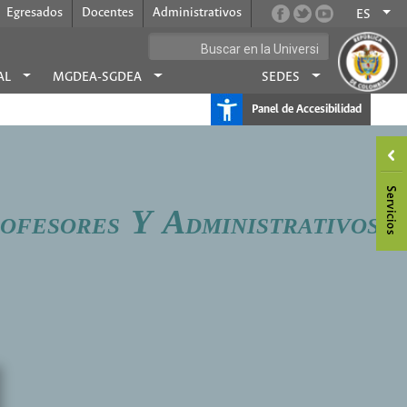
Egresados
Docentes
Administrativos
ES
AL
MGDEA-SGDEA
SEDES
Panel de Accesibilidad
Y
A
ROFESORES
DMINISTRATIVOS