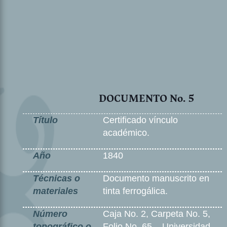
DOCUMENTO No. 5
Título
Certificado vínculo
académico.
Año
1840
Técnicas o
Documento manuscrito en
materiales
tinta ferrogálica.
Número
Caja No. 2, Carpeta No. 5,
topográfico o
Folio No. 65 – Universidad