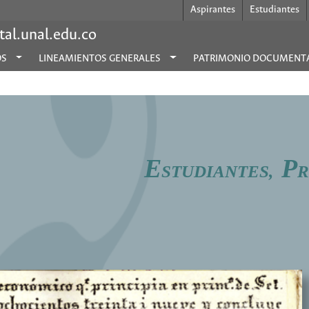
Aspirantes
Estudiantes
al.unal.edu.co
OS
LINEAMIENTOS GENERALES
PATRIMONIO DOCUMENT
E
P
STUDIANTES,