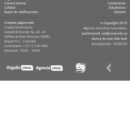
Control interno
Contáctenos
Calidad
Estadísticas
Buzón de notificaciones
Glosario
Contacto página web:
© Copyright 2019
Ciudad Universitaria
Algunos derechos reservados.
Avenida El Dorado No. 42- 42
patrimoniod_nal@unal.edu.co
Edificio Archivo Historico (500B).
Acerca de este sitio web
Bogotá D.C., Colombia
Actualización: 16/04/24
Conmutador: (+57-1) 316 5000
Extensión: 19243 - 19246