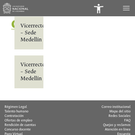
Panel
de
Vicerrectoría
Accesibilidad
– Sede
Medellín
Vicerrectoría
– Sede
Medellín
Régimen Legal
Correo institucional
Talento humano
Mapa del sitio
Contratación
Redes Sociales
Ofertas de empleo
FAQ
Rendición de cuentas
Quejas y reclamos
Concurso docente
Atención en línea
Pago Virtual
Encuesta