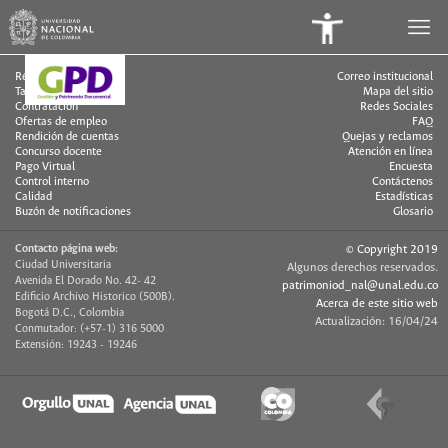
Panel
de
Régimen Legal
Correo institucional
Talento humano
Mapa del sitio
Accesibilidad
Contratación
Redes Sociales
Ofertas de empleo
FAQ
Rendición de cuentas
Quejas y reclamos
Concurso docente
Atención en línea
Pago Virtual
Encuesta
Control interno
Contáctenos
Calidad
Estadísticas
Buzón de notificaciones
Glosario
Contacto página web:
© Copyright 2019
Ciudad Universitaria
Algunos derechos reservados.
Avenida El Dorado No. 42- 42
patrimoniod_nal@unal.edu.co
Edificio Archivo Historico (500B).
Acerca de este sitio web
Bogotá D.C., Colombia
Actualización: 16/04/24
Conmutador: (+57-1) 316 5000
Extensión: 19243 - 19246