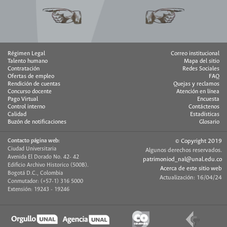
Régimen Legal
Correo institucional
Talento humano
Mapa del sitio
Contratación
Redes Sociales
Ofertas de empleo
FAQ
Rendición de cuentas
Quejas y reclamos
Concurso docente
Atención en línea
Pago Virtual
Encuesta
Control interno
Contáctenos
Calidad
Estadísticas
Buzón de notificaciones
Glosario
Contacto página web:
© Copyright 2019
Ciudad Universitaria
Algunos derechos reservados.
Avenida El Dorado No. 42- 42
patrimoniod_nal@unal.edu.co
Edificio Archivo Historico (500B).
Acerca de este sitio web
Bogotá D.C., Colombia
Actualización: 16/04/24
Conmutador: (+57-1) 316 5000
Extensión: 19243 - 19246