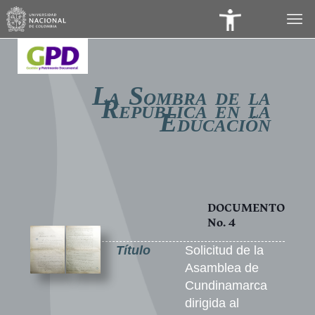
Panel
de
Accesibilidad
L
S
A
OMBRA DE LA
R
EPÚBLICA EN LA
E
DUCACIÓN
DOCUMENTO
No. 4
Título
Solicitud de la
Asamblea de
Cundinamarca
dirigida al