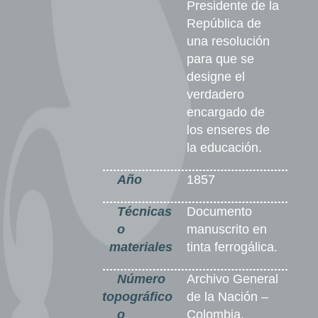
Presidente de la
República de
una resolución
para que se
designe el
verdadero
encargado de
los enseres de
la educación.
Año
1857
Técnicas
Documento
o
manuscrito en
materiales
tinta ferrogálica.
Número
Archivo General
topográfico
de la Nación –
o
Colombia,