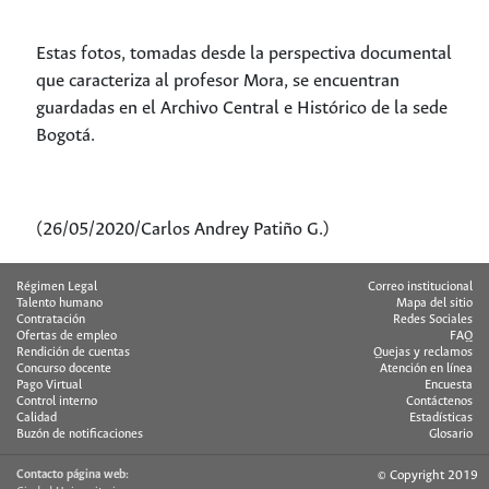
Estas fotos, tomadas desde la perspectiva documental
que caracteriza al profesor Mora, se encuentran
guardadas en el Archivo Central e Histórico de la sede
Bogotá.
(26/05/2020/Carlos Andrey Patiño G.)
Régimen Legal
Correo institucional
Talento humano
Mapa del sitio
Contratación
Redes Sociales
Ofertas de empleo
FAQ
Rendición de cuentas
Quejas y reclamos
Concurso docente
Atención en línea
Pago Virtual
Encuesta
Control interno
Contáctenos
Calidad
Estadísticas
Buzón de notificaciones
Glosario
Contacto página web:
© Copyright 2019