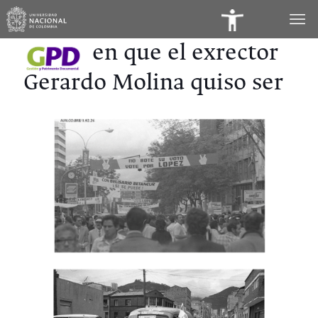
Panel
de
El año en que el exrector
Accesibilidad
Gerardo Mol
ina quiso ser