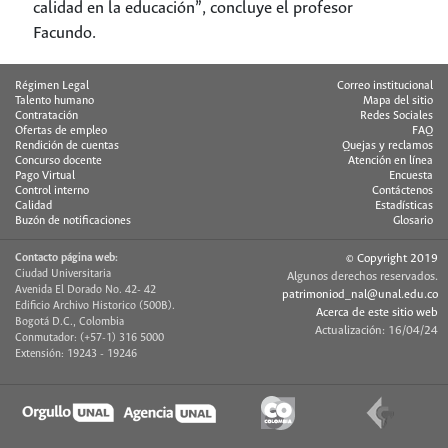
calidad en la educación”, concluye el profesor
Facundo.
Régimen Legal
Correo institucional
Talento humano
Mapa del sitio
Contratación
Redes Sociales
Ofertas de empleo
FAQ
Rendición de cuentas
Quejas y reclamos
Concurso docente
Atención en línea
Pago Virtual
Encuesta
Control interno
Contáctenos
Calidad
Estadísticas
Buzón de notificaciones
Glosario
Contacto página web:
© Copyright 2019
Ciudad Universitaria
Algunos derechos reservados.
Avenida El Dorado No. 42- 42
patrimoniod_nal@unal.edu.co
Edificio Archivo Historico (500B).
Acerca de este sitio web
Bogotá D.C., Colombia
Actualización: 16/04/24
Conmutador: (+57-1) 316 5000
Extensión: 19243 - 19246