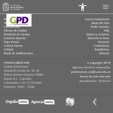
Panel
de
Régimen Legal
Correo institucional
Talento humano
Mapa del sitio
Accesibilidad
Contratación
Redes Sociales
Ofertas de empleo
FAQ
Rendición de cuentas
Quejas y reclamos
Concurso docente
Atención en línea
Pago Virtual
Encuesta
Control interno
Contáctenos
Calidad
Estadísticas
Buzón de notificaciones
Glosario
Contacto página web:
© Copyright 2019
Ciudad Universitaria
Algunos derechos reservados.
Avenida El Dorado No. 42- 42
patrimoniod_nal@unal.edu.co
Edificio Archivo Historico (500B).
Acerca de este sitio web
Bogotá D.C., Colombia
Actualización: 16/04/24
Conmutador: (+57-1) 316 5000
Extensión: 19243 - 19246