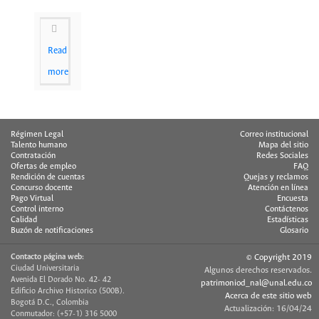
Read
more
Régimen Legal
Correo institucional
Talento humano
Mapa del sitio
Contratación
Redes Sociales
Ofertas de empleo
FAQ
Rendición de cuentas
Quejas y reclamos
Concurso docente
Atención en línea
Pago Virtual
Encuesta
Control interno
Contáctenos
Calidad
Estadísticas
Buzón de notificaciones
Glosario
Contacto página web:
© Copyright 2019
Ciudad Universitaria
Algunos derechos reservados.
Avenida El Dorado No. 42- 42
patrimoniod_nal@unal.edu.co
Edificio Archivo Historico (500B).
Acerca de este sitio web
Bogotá D.C., Colombia
Actualización: 16/04/24
Conmutador: (+57-1) 316 5000