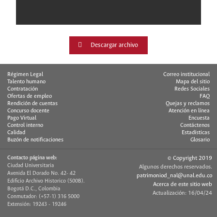
Descargar archivo
Régimen Legal
Correo institucional
Talento humano
Mapa del sitio
Contratación
Redes Sociales
Ofertas de empleo
FAQ
Rendición de cuentas
Quejas y reclamos
Concurso docente
Atención en línea
Pago Virtual
Encuesta
Control interno
Contáctenos
Calidad
Estadísticas
Buzón de notificaciones
Glosario
Contacto página web:
© Copyright 2019
Ciudad Universitaria
Algunos derechos reservados.
Avenida El Dorado No. 42- 42
patrimoniod_nal@unal.edu.co
Edificio Archivo Historico (500B).
Acerca de este sitio web
Bogotá D.C., Colombia
Actualización: 16/04/24
Conmutador: (+57-1) 316 5000
Extensión: 19243 - 19246