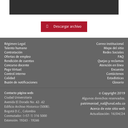
Descargar archivo
Régimen Legal
Correo institucional
Talento humano
Mapa del sitio
Contratación
Redes Sociales
Ofertas de empleo
FAQ
Rendición de cuentas
Quejas y reclamos
Concurso docente
Atención en línea
Pago Virtual
Encuesta
Control interno
Contáctenos
Calidad
Estadísticas
Buzón de notificaciones
Glosario
Contacto página web:
© Copyright 2019
Ciudad Universitaria
Algunos derechos reservados.
Avenida El Dorado No. 42- 42
patrimoniod_nal@unal.edu.co
Edificio Archivo Historico (500B).
Acerca de este sitio web
Bogotá D.C., Colombia
Actualización: 16/04/24
Conmutador: (+57-1) 316 5000
Extensión: 19243 - 19246