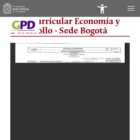
Panel
Área Curricular Economía y
de
Desarrollo - Sede Bogotá
Accesibilidad