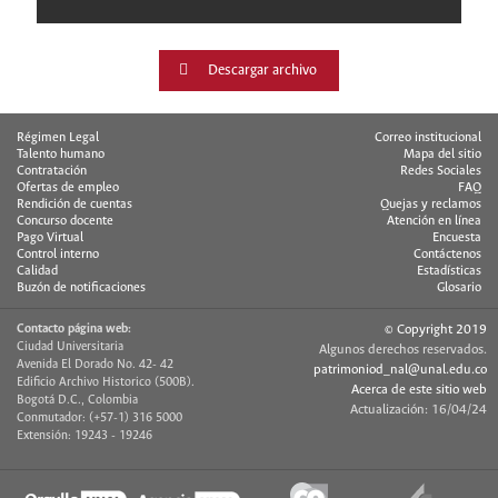
Descargar archivo
Régimen Legal
Correo institucional
Talento humano
Mapa del sitio
Contratación
Redes Sociales
Ofertas de empleo
FAQ
Rendición de cuentas
Quejas y reclamos
Concurso docente
Atención en línea
Pago Virtual
Encuesta
Control interno
Contáctenos
Calidad
Estadísticas
Buzón de notificaciones
Glosario
Contacto página web:
© Copyright 2019
Ciudad Universitaria
Algunos derechos reservados.
Avenida El Dorado No. 42- 42
patrimoniod_nal@unal.edu.co
Edificio Archivo Historico (500B).
Acerca de este sitio web
Bogotá D.C., Colombia
Actualización: 16/04/24
Conmutador: (+57-1) 316 5000
Extensión: 19243 - 19246