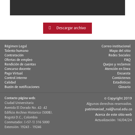
Descargar archivo
Régimen Legal
Correo institucional
Talento humano
Mapa del sitio
Contratación
Redes Sociales
Ofertas de empleo
FAQ
Rendición de cuentas
Quejas y reclamos
Concurso docente
Atención en línea
Pago Virtual
Encuesta
Control interno
Contáctenos
Calidad
Estadísticas
Buzón de notificaciones
Glosario
Contacto página web:
© Copyright 2019
Ciudad Universitaria
Algunos derechos reservados.
Avenida El Dorado No. 42- 42
patrimoniod_nal@unal.edu.co
Edificio Archivo Historico (500B).
Acerca de este sitio web
Bogotá D.C., Colombia
Actualización: 16/04/24
Conmutador: (+57-1) 316 5000
Extensión: 19243 - 19246