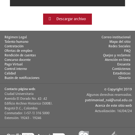
Descargar archivo
Régimen Legal
Correo institucional
Talento humano
Mapa del sitio
Contratación
Redes Sociales
Ofertas de empleo
FAQ
Rendición de cuentas
Quejas y reclamos
Concurso docente
Atención en línea
Pago Virtual
Encuesta
Control interno
Contáctenos
Calidad
Estadísticas
Buzón de notificaciones
Glosario
Contacto página web:
© Copyright 2019
Ciudad Universitaria
Algunos derechos reservados.
Avenida El Dorado No. 42- 42
patrimoniod_nal@unal.edu.co
Edificio Archivo Historico (500B).
Acerca de este sitio web
Bogotá D.C., Colombia
Actualización: 16/04/24
Conmutador: (+57-1) 316 5000
Extensión: 19243 - 19246