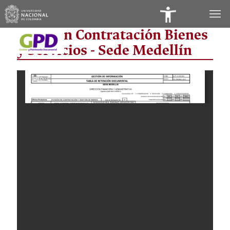
Panel
División Contratación Bienes
de
y Servicios - Sede Medellín
Accesibilidad