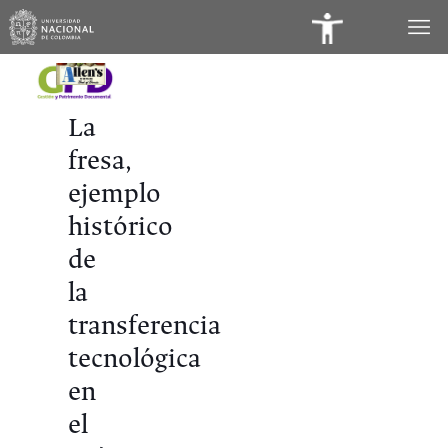
Panel
de
Accesibilidad
La
fresa,
ejemplo
histórico
de
la
transferencia
tecnológica
en
el