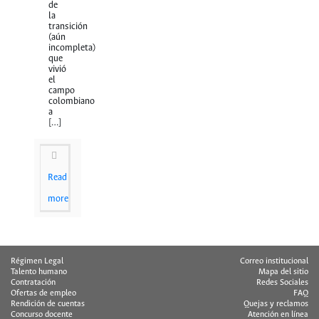
de
la
transición
(aún
incompleta)
que
vivió
el
campo
colombiano
a
[…]
Read
more
Régimen Legal
Correo institucional
Talento humano
Mapa del sitio
Contratación
Redes Sociales
Ofertas de empleo
FAQ
Rendición de cuentas
Quejas y reclamos
Concurso docente
Atención en línea