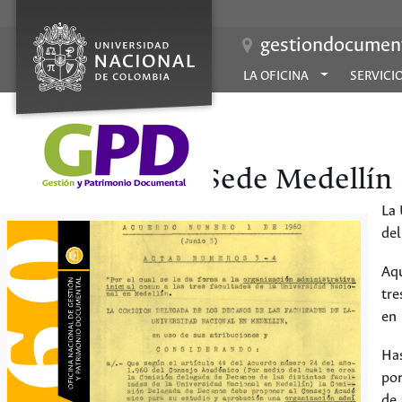
gestiondocument
LA OFICINA
SERVICI
Sede Medellín 
La 
del
Aqu
tre
en 
Has
por
de 