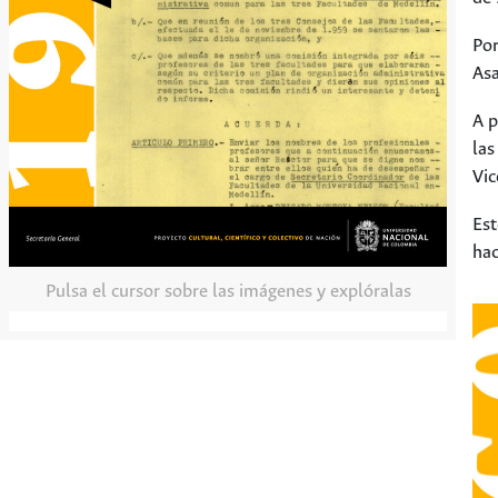
Por
Asa
A p
las
Vic
Est
hac
Pulsa el cursor sobre las imágenes y explóralas