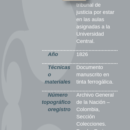
tribunal de
justicia por estar
en las aulas
asignadas a la
Universidad
Central.
Año
1826
Técnicas
Documento
o
manuscrito en
materiales
tinta ferrogálica.
Número
Archivo General
topográfico
de la Nación –
oregistro
Colombia,
Sección
Colecciones.