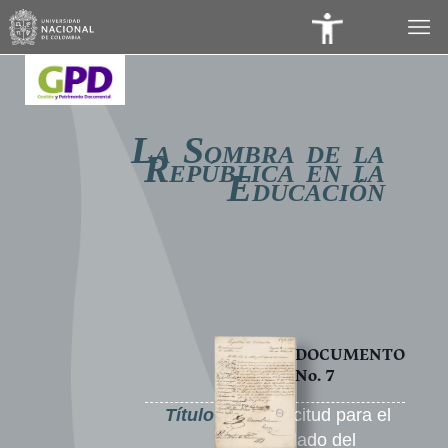
Panel
de
Accesibilidad
L
S
A
OMBRA DE LA
R
EPÚBLICA EN LA
E
DUCACIÓN
DOCUMENTO
No. 7
Título
Solicitud para el
traslado del