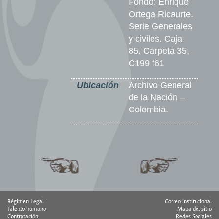
Fondo: Enrique
Ortega Ricaurte.
Serie Generales
y civiles. Caja
85. Carpeta 35,
C199 f61
Ubicación
Archivo General
de la Nación –
Colombia.
Régimen Legal
Correo institucional
Talento humano
Mapa del sitio
Contratación
Redes Sociales