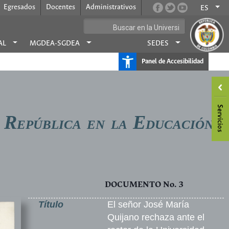
Egresados
Docentes
Administrativos
ES
AL
MGDEA-SGDEA
SEDES
Panel de Accesibilidad
R
E
A
EPÚBLICA EN LA
DUCACIÓN
DOCUMENTO No. 3
Título
El señor José María
Quijano rechaza ante el