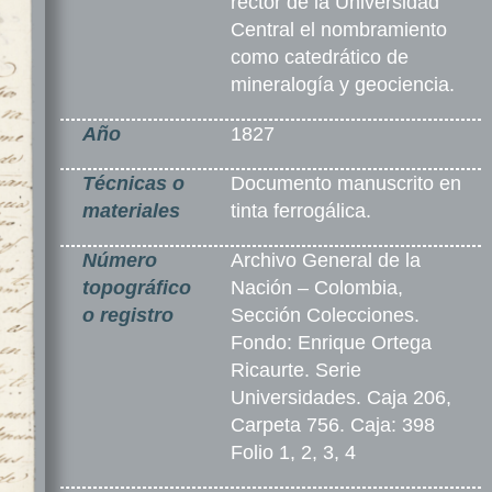
rector de la Universidad
Central el nombramiento
como catedrático de
mineralogía y geociencia.
Año
1827
Técnicas o
Documento manuscrito en
materiales
tinta ferrogálica.
Número
Archivo General de la
topográfico
Nación – Colombia,
o registro
Sección Colecciones.
Fondo: Enrique Ortega
Ricaurte. Serie
Universidades. Caja 206,
Carpeta 756. Caja: 398
Folio 1, 2, 3, 4