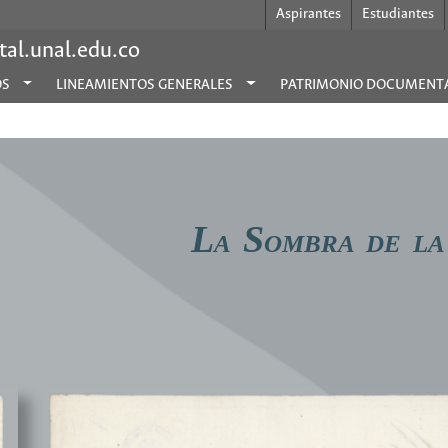
Aspirantes
Estudiantes
al.unal.edu.co
OS
LINEAMIENTOS GENERALES
PATRIMONIO DOCUMENT
L
S
A
OMBRA DE L