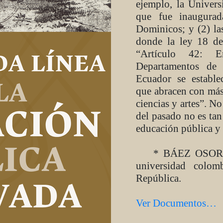
ejemplo, la Univer
que fue inaugura
Dominicos; y (2) la
donde la ley 18 d
“Artículo 42: E
Departamentos de 
Ecuador se establec
que abracen con más
ciencias y artes”. N
del pasado no es tan 
educación pública y 
* BÁEZ OSORIO, 
universidad colo
República.
Ver Documentos…