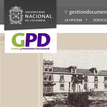
gestiondocument
LA OFICINA
SERVICI
https://commons.wikimedia.org/w/index.php?curid=781722