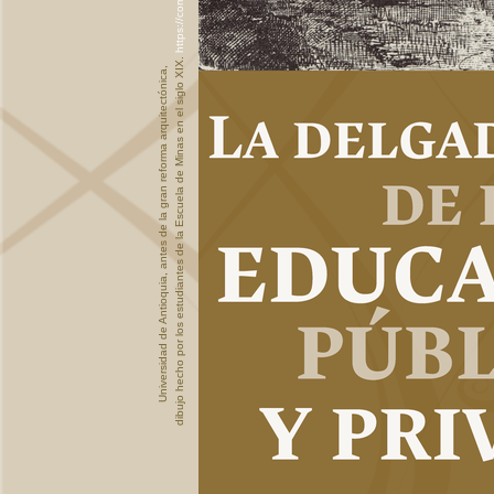
dibujo hecho por los estudiantes de la Escuela de Minas en el siglo XIX.
Universidad de Antioquia, antes de la gran reforma arquitectónica,