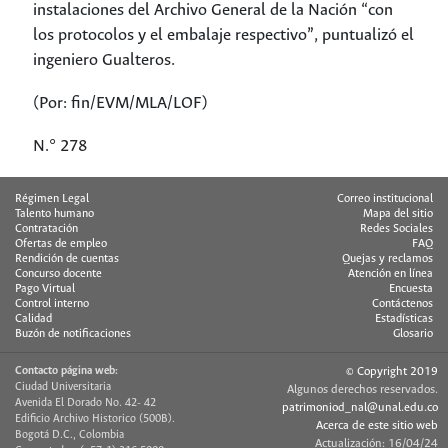
instalaciones del Archivo General de la Nación “con
los protocolos y el embalaje respectivo”, puntualizó el
ingeniero Gualteros.
(Por: fin/EVM/MLA/LOF)
N.° 278
Régimen Legal
Correo institucional
Talento humano
Mapa del sitio
Contratación
Redes Sociales
Ofertas de empleo
FAQ
Rendición de cuentas
Quejas y reclamos
Concurso docente
Atención en línea
Pago Virtual
Encuesta
Control interno
Contáctenos
Calidad
Estadísticas
Buzón de notificaciones
Glosario
Contacto página web:
© Copyright 2019
Ciudad Universitaria
Algunos derechos reservados.
Avenida El Dorado No. 42- 42
patrimoniod_nal@unal.edu.co
Edificio Archivo Historico (500B).
Acerca de este sitio web
Bogotá D.C., Colombia
Actualización: 16/04/24