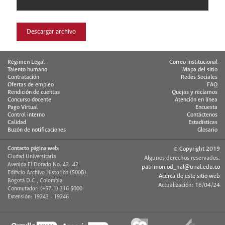
Descargar archivo
Régimen Legal
Correo institucional
Talento humano
Mapa del sitio
Contratación
Redes Sociales
Ofertas de empleo
FAQ
Rendición de cuentas
Quejas y reclamos
Concurso docente
Atención en línea
Pago Virtual
Encuesta
Control interno
Contáctenos
Calidad
Estadísticas
Buzón de notificaciones
Glosario
Contacto página web:
© Copyright 2019
Ciudad Universitaria
Algunos derechos reservados.
Avenida El Dorado No. 42- 42
patrimoniod_nal@unal.edu.co
Edificio Archivo Historico (500B).
Acerca de este sitio web
Bogotá D.C., Colombia
Actualización: 16/04/24
Conmutador: (+57-1) 316 5000
Extensión: 19243 - 19246